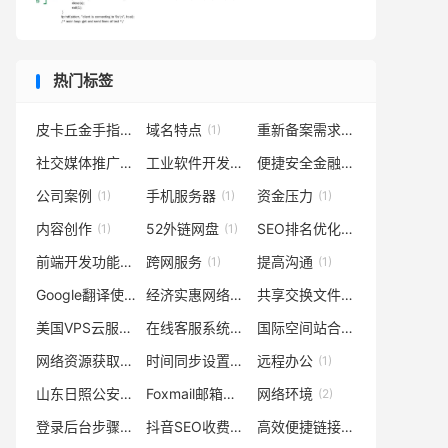
热门标签
皮卡丘金手指代码
域名特点
重新备案需求
(1)
(1)
(1)
社交媒体推广
工业软件开发技术
便捷安全金融服务
(1)
(1)
(1)
公司案例
手机服务器
资金压力
(1)
(1)
(1)
内容创作
52外链网盘
SEO排名优化软件
(1)
(1)
(1)
前端开发功能扩展
跨网服务
提高沟通
(1)
(1)
(1)
Google翻译使用
经济实惠网络选择
共享交换文件提升用户体验体验感受
(1)
(1)
美国VPS云服务器
在线客服系统
国际空间站合作与影响
(1)
(1)
(1)
网络资源获取与利用技巧
时间同步设置
远程办公
(1)
(1)
(1)
山东日照公安局招聘信息
Foxmail邮箱登录指南
网络环境
(1)
(1)
(2)
登录后台步骤
抖音SEO收费
高效便捷链接管理
(1)
(1)
(1)