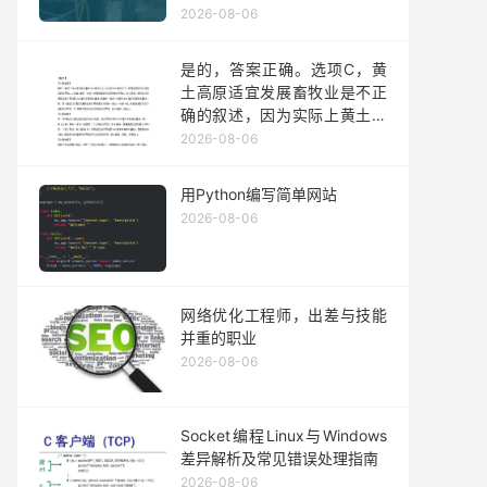
2026-08-06
是的，答案正确。选项C，黄
土高原适宜发展畜牧业是不正
确的叙述，因为实际上黄土高
原更适合种植业的发展而非畜
2026-08-06
牧业的集中地。其他三个选项
都是对北方地区农业发展情况
用Python编写简单网站
的准确描述或符合实际情况的
2026-08-06
表述。因此可以确定答案为不
正确的陈述是选项C没有问
题。
网络优化工程师，出差与技能
并重的职业
2026-08-06
Socket编程Linux与Windows
差异解析及常见错误处理指南
2026-08-06