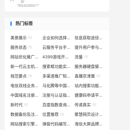
热门标签
美景展示
企业如何选择本地化SEO服务商
信息获取途径
(1)
(1)
(1)
服务状态
云服务平台手机APP
提升用户参与度与网站活跃度
(1)
(1)
网站优化推广策略
4399游戏开发者
流量
(1)
(1)
(1)
新一代云主机
搜索框功能实现
服务器硬盘替换
(1)
(1)
(1)
规范要点
多渠道推广知名
直播京津冀
(1)
(1)
(1)
电信双线业务
马化腾等中国知名企业家）
站内搜索功能
(1)
(1)
(1)
中国域名注册权威机构
注册与认证指南
健康码申请平台
(1)
(1)
(1)
新时代
百度指数查询
传递真实
(1)
(1)
(1)
数据备份及注意事项提醒
位置推荐
聚慧网页设计
(1)
(1)
(1)
网站搜索引擎排名提升
弹窗代码编写详解（或弹窗编程技术）
海信大屏品牌与ASO优化推广公司排名介绍
(1)
(1)