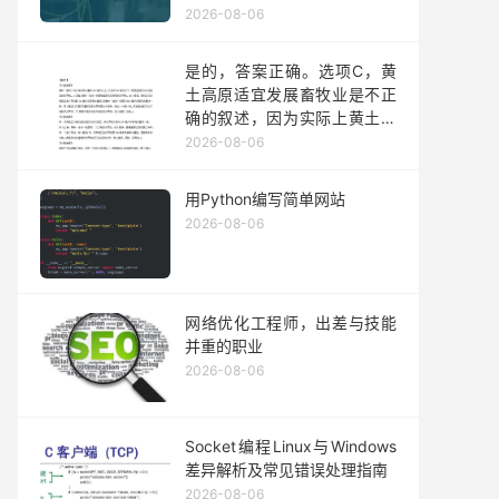
2026-08-06
是的，答案正确。选项C，黄
土高原适宜发展畜牧业是不正
确的叙述，因为实际上黄土高
原更适合种植业的发展而非畜
2026-08-06
牧业的集中地。其他三个选项
都是对北方地区农业发展情况
用Python编写简单网站
的准确描述或符合实际情况的
2026-08-06
表述。因此可以确定答案为不
正确的陈述是选项C没有问
题。
网络优化工程师，出差与技能
并重的职业
2026-08-06
Socket编程Linux与Windows
差异解析及常见错误处理指南
2026-08-06