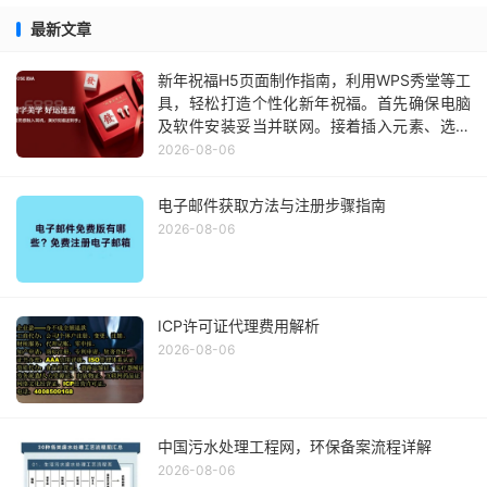
最新文章
新年祝福H5页面制作指南，利用WPS秀堂等工
具，轻松打造个性化新年祝福。首先确保电脑
及软件安装妥当并联网。接着插入元素、选择
模板、编辑内容，快速生成独特作品。分享出
2026-08-06
去，让亲朋好友感受你的心意。注意版权问
题，遵守平台规则。在制作过程中保持积极心
电子邮件获取方法与注册步骤指南
态和良好品质，为网络环境贡献正能量。最后
2026-08-06
祝大家新年快乐，万事如意！
ICP许可证代理费用解析
2026-08-06
中国污水处理工程网，环保备案流程详解
2026-08-06