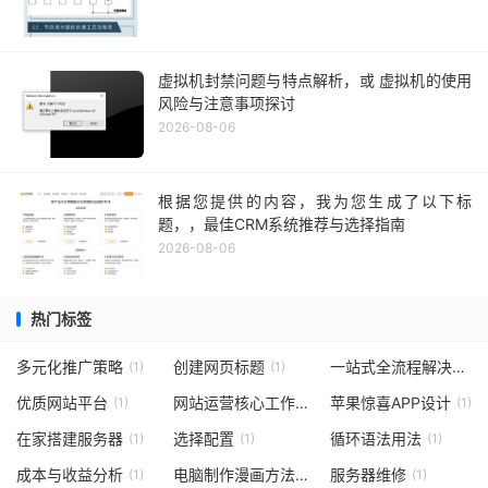
虚拟机封禁问题与特点解析，或 虚拟机的使用
风险与注意事项探讨
2026-08-06
根据您提供的内容，我为您生成了以下标
题，，最佳CRM系统推荐与选择指南
2026-08-06
热门标签
多元化推广策略
创建网页标题
一站式全流程解决方案供方质量工程师待遇
(1)
(1)
优质网站平台
网站运营核心工作
苹果惊喜APP设计
(1)
(1)
(1)
在家搭建服务器
选择配置
循环语法用法
(1)
(1)
(1)
成本与收益分析
电脑制作漫画方法与步骤
服务器维修
(1)
(1)
(1)