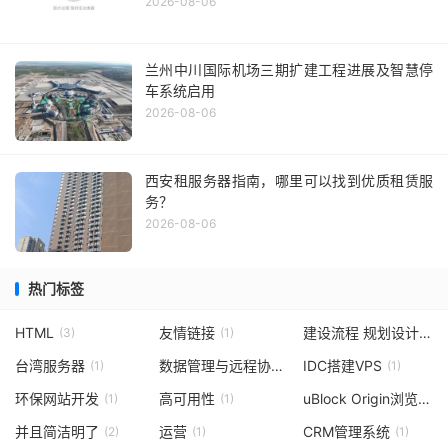
2026-08-06
兰州中川国际机场三期扩建工程进展及智慧停
车系统启用
2026-08-06
西安租服务器指南，哪里可以找到优质租赁服
务？
2026-08-06
热门标签
HTML
友情链接
建设流程 规划设计 技术实现
(3)
(1)
台湾服务器
数据管理与远程协作工具
IDC搭建VPS
(1)
(1)
(1)
环保网站开发
高可用性
uBlock Origin浏览器扩展
(1)
(1)
并且简洁明了
运营
CRM管理系统
(2)
(1)
(1)