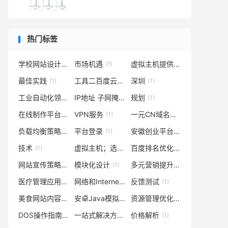
热门标签
学校网站设计
市场机遇
虚拟主机提供商选择
(1)
(1)
(1)
最佳实践
工具二百度云DNS
深圳
(1)
(1)
(1)
工业自动化领域
IP地址 子网掩码
规划
(1)
(1)
(1)
在线制作平台
VPN服务
一元CN域名申请
(1)
(1)
(1)
负载均衡策略
平台登录
安徽创业平台
(1)
(1)
(1)
技术
虚拟主机；选择方案；技术参数；操作系统；业务需求
百度排名优化
(1)
(1)
网站宣传策略
模块化设计
多元营销提升商业价值
(1)
(1)
(1)
医疗管理应用
网络和Internet设置查看
反馈测试
(1)
(1)
(1)
美食网站内容规划
安卓Java模拟器
资源管理优化
(1)
(1)
(1)
DOS操作指南
一站式解决方案服务
价格解析
(1)
(1)
(1)