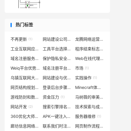
热门标签
不再更新
网站建设公司选择建议
龙腾网络运营中心概况
(1)
(1)
(1)
工业互联网应用
工具平台选择
程序结束标志符
(1)
(1)
(1)
域名注册服务
保护隐私安全
Web在线代理
(1)
(1)
(1)
Weiq平台优势
域名注册平台比较
市场
(1)
(1)
(1)
乌镇互联网大会永久会址的魅力
网站建设与优化
实践操作
(1)
(1)
(1)
网页结构规划
登录后台步骤
Minecraft体验攻略
(1)
(1)
(1)
游戏防封和数据采集解决方案
资金压力
马树薇的审美度提升
(1)
(1)
(1)
网站开发
搜索引擎排名优化
技术探索与成长
(2)
(1)
(1)
360优化大师
APK一键注入网络验证
服务器维修
(1)
(1)
(1)
廊坊信息网络服务公司
联系我们时注意成本投入问题
网页制作流程
(1)
(1)
(1)