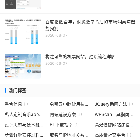
百度指数全年，洞悉数字背后的市场洞察与趋
势预测
2026-08-07
构建可靠的机票网站，建设流程详解
2026-08-07
热门标签
整合信息
免费云电脑使用技巧
JQuery动画方法
(1)
(1)
(1)
私人定制音乐app使用指南
网站建设方案
WPScan工具指南与实践
(1)
(1)
设计思想与技术融合
BT下载指南
高效便捷网站建设体验
(1)
(1)
步骤详解安装过程
域名与IP地址关系介绍
高质量社交平台
(1)
(1)
(1)