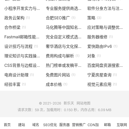
小程序开发实力与实惠性探讨
专业服务提供商选择
软件分身方法与注意事项
(1)
(1)
政务云架构
合肥SEO推广
策略
(1)
(1)
(3)
合作桥梁
马化腾等中国知名企业家）
应对策略与调整优化推广策略
(1)
(1)
Fastmail邮箱性能评测
完全自定义模式选择
服务器维修
(1)
(1)
(1)
设计技巧与流程
奢华酒店与文化探索
爱快路由IPv6
(1)
(1)
(1)
理论知识与实践操作
费用构成与解析
对象
(1)
(1)
(1)
CSS背景与边框设置
热门榜单或发稿平台
百度网盘资源搜索攻略
(1)
(1)
电商设计助理
免费图片网站
宁夏房屋查询
(1)
(1)
(1)
经验丰富
成本价格
视觉元素应用
(1)
(1)
(1)
© 2021-2026
新乐天
网站地图
请求次数：59 次，加载用时：0.150 秒，内存占用：6.09 MB
首页
建站
域名
SEO优化
服务器
营销推广
CDN加
邮箱
互联网