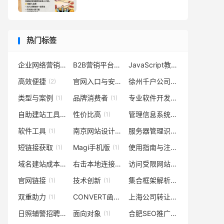
热门标签
企业网络营销助力发展之路
B2B营销平台
JavaScript教程
(1)
(1)
(1)
高效便捷
官网入口与安装流程
徐州千户公司专注互联网应用解决方案
(2)
(1)
类型与案例
品牌消费者
专业软件开发包实现长链缩短技术介绍
(1)
(1)
自助建站工具
性价比高
管理信息系统
(1)
(1)
(1)
软件工具
南京网站设计
服务器管理识别
(1)
(1)
(1)
短链接获取
Magi手机版
使用指南与注意事项
(1)
(1)
(1)
域名建站成本
右击本地连接图标获取
访问受限网站
(1)
(1)
(1)
官网链接
技术创新
集合框架解析
(1)
(1)
(1)
双重助力
CONVERT函数（数据类型转换）
上海公司转让费用
(1)
(1)
(1)
日照辅警招聘时间
面向对象
合肥SEO推广
(1)
(1)
(1)