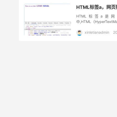
HTML标签a，网
HTML标签a
中,HTML（HyperTe
xinletianadmin
2