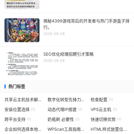
揭秘4399游戏背后的开发者与热门手游盒子排
行。
2026-08-08
SEO优化经理招聘引才策略
2026-08-08
热门标签
共享云主机技术解析
数字化转型先锋力量
检查配置
(1)
(1)
(1)
安装位置选择
动态代理IP搭建
VPS云主机
(1)
(1)
(1)
跨平台支持
奶瓶刷 必要性
快速切换优势
(1)
(1)
(1)
企业如何选择本地化SEO服务商
WPScan工具指南与实践
HTML样式放置位置
(1)
(1)
(1)