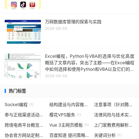
万网数据库管理的探索与实践
2026-08-09
Excel编程，Python与VBA的选择与优化高度
概括了文章内容，突出了主题——在Excel编程
中如何选择和使用Python和VBA以及它们的优
缺点对比。
2026-08-09
热门标签
Socket编程
结构建设与内容推广（或内容营销）
注意事项（针对腾讯企业邮箱注销）
(1)
(1)
参与正规渠道活动获取福利
樱花VPS服务
法律风险与技术实现条件
(1)
(1)
跨境电商平台概览
Vue 3主网页模板
上门家教费用解析
(1)
(1)
(1)
协会官方网站定制
百度知道 提问策略
关键词分析
(1)
(1)
(1)