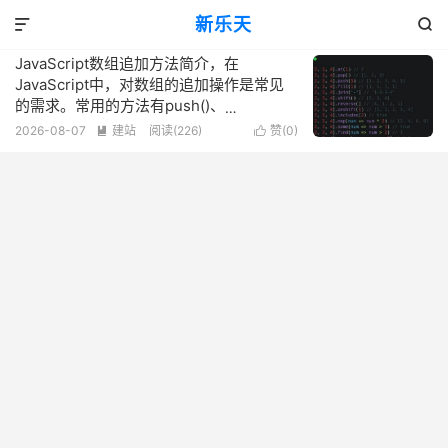
标签：splice() 技巧
新乐天
共 1 篇文章


JavaScript数组追加方法简介，在
JavaScript中，对数组的追加操作是常见
的需求。常用的方法有push()、
unshift()、splice()和concat()，以及通过
2026-08-07
建站
阅读(226)
赞(
0
)


length属性直接赋值或使用apply结合push
实现大数组的合并等技巧。这些方法各具
特点，适用于不同的场景和需求。在实际
开发中需要根据具体情况选择合适的操作
方法以提高代码的效率和可读性，保证系
统的稳定性和性能优化达到最佳的开发效
果和用户体验。