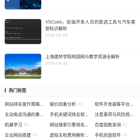
VSCode，前端开发人员的首选工具与汽车尾
部标识解析
2026-08-09
上海建桥学院校园网与教学资源全解析
2026-08-08
热门标签
网站排名提升策略
报价因素分析
软件开发威客平台
(1)
(1)
(1)
主动电话沟通的重要性
手机关键词排名软件
注意事项与风险规避
(1)
(1)
(1)
机器学习
网站搜索引擎排名提升
百度指数查询
(1)
(1)
(1)
企业网站搭建
虚拟主机费用解析
手机创造软件
(1)
(1)
(1)