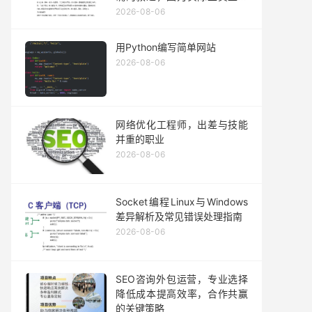
原更适合种植业的发展而非畜
2026-08-06
牧业的集中地。其他三个选项
都是对北方地区农业发展情况
用Python编写简单网站
的准确描述或符合实际情况的
2026-08-06
表述。因此可以确定答案为不
正确的陈述是选项C没有问
题。
网络优化工程师，出差与技能
并重的职业
2026-08-06
Socket编程Linux与Windows
差异解析及常见错误处理指南
2026-08-06
SEO咨询外包运营，专业选择
降低成本提高效率，合作共赢
的关键策略