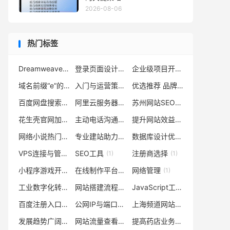
2026-08-06
热门标签
Dreamweaver网页设计
登录页面设计
企业级项目开发
(1)
(1)
(1)
域名前缀“e”的含义
入门与运营策略
优选推荐 品牌
(1)
(1)
(1)
百度网盘搜索引擎
阿里云服务器产品配置
苏州网站SEO优化
(1)
(1)
(1)
花生壳官网加盟童装店
主动电话沟通的重要性
提升网站效益
(1)
(1)
(1)
网络小说热门作品
专业建站助力企业发展
数据库设计优势
(1)
(1)
(1)
VPS连接与管理指南
SEO工具
注册商选择
(1)
(1)
(1)
小程序游戏开发
在线制作平台
网络管理
(1)
(1)
(1)
工业数字化转型升级（或智能工厂建设）
网站搭建流程
JavaScript工作岗位
(1)
(1)
(1)
百度注册入口
公网IP与端口转发规则设定
上海频道网站手机版建设优势及服务特点
(1)
(1)
发展趋势广阔
网站流量查看
提高药店业务效率工具
(1)
(1)
(1)