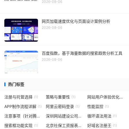
2026-08-06
网页加载速度优化与页面设计案例分析
2026-08-06
百度指数，基于海量数据的搜索趋势分析工具
2026-08-06
热门标签
注册与托管选择
策略与重要性
网站用户体验优化
(1)
(1)
(1)
APP制作流程详解
阿里云密码登录
性能监控
(1)
(1)
(1)
注意事项（针对腾讯企业邮箱注销）
深圳网站建设公司
循环语法用法
(1)
(1)
(1)
搜索框功能实现
北京社保工资报表解析
好域名注册王
(1)
(1)
(1)