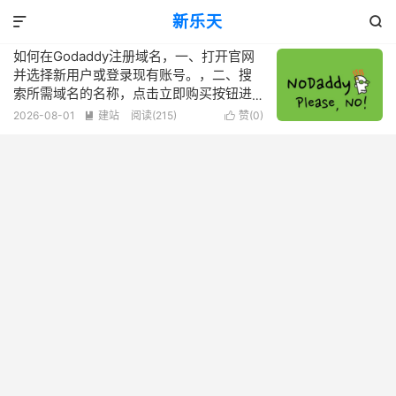
标签：DNS设置方法
新乐天
共 1 篇文章


如何在Godaddy注册域名，一、打开官网
并选择新用户或登录现有账号。，二、搜
索所需域名的名称，点击立即购买按钮进
行查询和预选。，三、填写必要信息完成
2026-08-01
建站
阅读(215)
赞(
0
)


订单提交及支付流程。，四、等待审核处
理后即可成功设置好DNS服务器开始使用
网站服务。