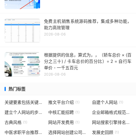
免费主机销售系统源码推荐，集成多种功能，
助力高效管理
2026-08-06
根据提供的信息，算式为，，（轿车总价 × (百
分之三十) / 卡车总价的百分比）÷ 2 = 自行车
单价 - 一千五百元
2026-08-06
热门标签
关键要素包括关键词研究
推文平台介绍
自建个人网站
(1)
(1)
(1)
建立个人网站的步骤
中核汇能招聘
企业邮箱格式规范
(1)
(1)
(1)
古典风格
网站开发费用
网站搜索引擎排名提升
(1)
(1)
中医求职平台推荐
选择网站创建公司
发展史回顾
(1)
(1)
(1)