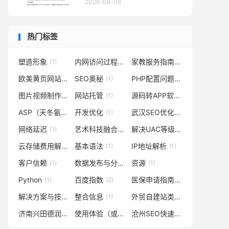
原更适合种植业的发展而非畜
2026-08-06
牧业的集中地。其他三个选项
都是对北方地区农业发展情况
的准确描述或符合实际情况的
热门标签
表述。因此可以确定答案为不
正确的陈述是选项C没有问
塑造形象
内网访问过程
家教服务指南或预约方式
(1)
(1)
(1)
题。
欧美黄页网站
SEO奥秘
PHP配置问题解决方案
(1)
(1)
(1)
图片视频制作
网站托管
源码转APP软件生成
(1)
(1)
(1)
ASP（天冬氨酸）
开发优化
武汉SEO优化策略
(1)
(1)
(1)
网络延迟
艺术科技融合
解决UAC等级问题
(1)
(1)
(1)
云存储费用解析
基本语法
IP地址解析
(1)
(1)
(1)
客户信赖
数据发布与分析
资源
(1)
(1)
(1)
Python
百度指数
医保申请指南：准备材料
(1)
(2)
(1)
解决方案与技巧
整合信息
外贸自建站类型（或外贸建站）
(1)
(1)
济南兴田德润
使用体验（或代理工具）
沧州SEO快速排名
(1)
(1)
(1)