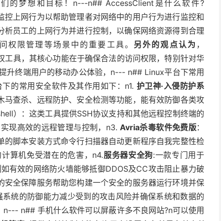
目标！n---n## AccessClient是什么软件?
监控上网行为以帮助管理者对网络中的用户行为进行监控和
分析员工的上网行为并进行控制，以确保网络资源得到合理
问权限管理等场景中的重要工具。
另外的观点认为
，
计的授权工具，其核心功能在于确保合法的访问权限，特别针对华
提升终端用户的移动办公体验，n--- n## Linux平台下常用
平台下的常用安全软件及其作用如下：n1.
护卫神·入侵防护系
木马查杀、远程防护、安全检测等功能，能有效防御各类攻
shell）：这类工具提供SSH协议支持和其他远程控制终端的
，实现高效的远程管理与控制，n3.
Avria杀毒软件免费版
：
单的脚本安装方式命令行扫描器自动更新程序自我完整性检
计算机免受潜在的危害，n4.
服务器安全狗
:一款专门用于
例如有效的网络防火墙能够抵御DDOS及CC攻击阻止暴力破
的安全保障服务帮助您构建一个安全的服务器运行环境并保
强系统的防御能力减少受到的攻击风险并确保系统和数据的
-- n## 手机什么软件可以屏蔽许多不良网站?n可以使用