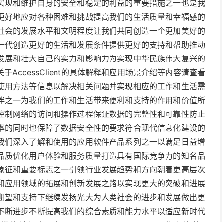
实现和维护自身的安全和稳定的利益的重要措施之一也是我
更好地应对各种困难和挑战提高我们的生活质量和幸福感的
社会的发展水平和文明程度让我们共同创造一个更加美好的
一代创造更好的生活和发展条件提供更好的支持和帮助推动
发展和壮大自己的实力和影响力为实现中华民族伟大复兴的
ccessClient的具体解释和应用场景介绍等内容请查看
使用方法等信息以解决相关问题并实现相应的工作和生活需
伴之一为我们的工作和生活带来便利和支持的作用和价值所
控制网络的访问和操作过程保证数据的完整性和可靠性防止
率的同时也保障了数据安全性的要求符合现代信息化建设的
我们深入了解和使用的应用软件产品系列之一以满足日益增
品质优化用户体验和服务质量打造具有国际竞争力的知名品
象征和重要标志之一引领行业发展趋势和方向朝着更高层次
和应用领域的拓展和创新发展之路以实现更大的突破和进展
期望和支持下继续发扬光大为人类社会的进步和发展做出更
不断进步不断提高我们的综合素质和能力水平以适应新时代