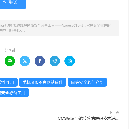
赞(
0
)

lient功能概述维护网络安全必备工具——AccessClient与常见安全软件的
与应用场景探讨。
分享到





全软件作用
手机屏蔽不良网站软件
网站安全软件介绍
络安全必备工具
下一篇
CMS康复与遗传疾病解码技术进展