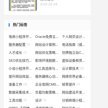
2026-08-08
热门标签
电商小程序开发
Oracle免费主机
个人网页设计代码
(1)
(1)
(1)
服务器配置
网站设计案例解析
电话指南（或电话获取途径）
(1)
(1)
人才成长
网站优化策略
仿牌独立站CMS选择
(1)
(1)
(1)
SEO优化技巧
职场环境脱颖而出
虚拟设备租赁
(1)
(1)
(1)
小说小程序开发
AI工具选择与应用
云计算技术
(1)
(1)
(3)
提升网站效益
服务器核心功能与目标
网络世界必备
(1)
(1)
(1)
准备工作
企业官网CMS管理系统
帧率提升
(2)
(1)
(1)
数据采集技术（或基础数据采集）
负载均衡策略
网站建设开发专业机构
(1)
(1)
(1)
工具功能
设计
分销商城小程序系统
(1)
(1)
(1)