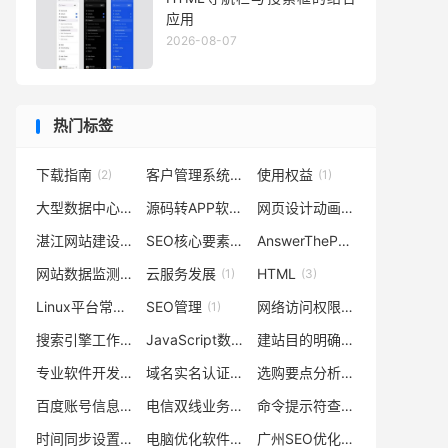
应用
2026-08-07
热门标签
下载指南
客户管理系统专员
使用权益
(2)
(1)
(1)
大型数据中心
源码转APP软件生成
网页设计动画效果
(1)
(1)
(1)
湛江网站建设模拟
SEO核心要素与优化方法
AnswerThePublic功能亮点
(1)
(1)
(1)
网站数据监测工具
云服务发展
HTML
(1)
(1)
(3)
Linux平台常用安全软件作用
SEO管理
网络访问权限
(1)
(1)
(1)
搜索引擎工作方式
JavaScript数组排序函数
建站目的明确
(1)
(1)
(1)
专业软件开发包实现长链缩短技术介绍
域名实名认证服务器环境配置管理真实资料
选购要点分析
(1)
(1)
(1)
百度账号信息更改
电信双线业务
命令提示符查看
(1)
(1)
(1)
时间同步设置
电脑优化软件
广州SEO优化
(1)
(1)
(1)