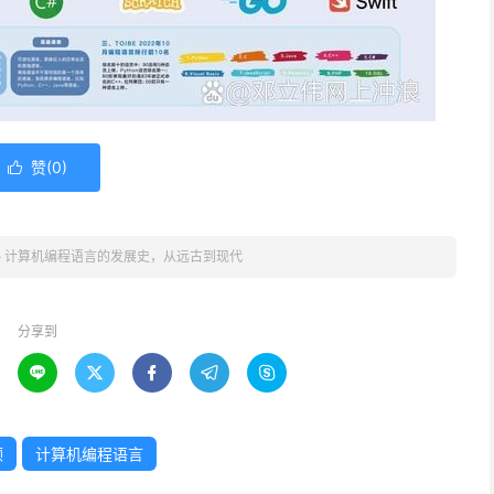
赞(
0
)

»
计算机编程语言的发展史，从远古到现代
分享到





顾
计算机编程语言