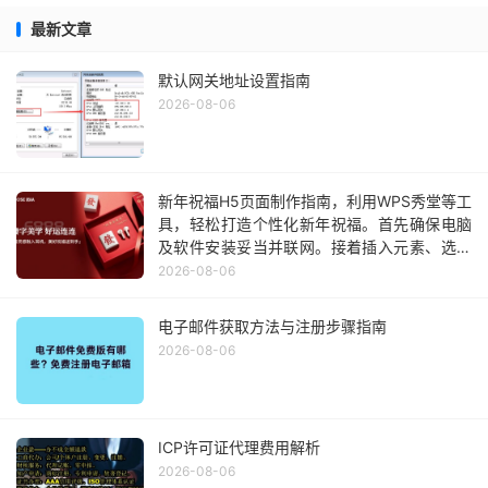
最新文章
默认网关地址设置指南
2026-08-06
新年祝福H5页面制作指南，利用WPS秀堂等工
具，轻松打造个性化新年祝福。首先确保电脑
及软件安装妥当并联网。接着插入元素、选择
模板、编辑内容，快速生成独特作品。分享出
2026-08-06
去，让亲朋好友感受你的心意。注意版权问
题，遵守平台规则。在制作过程中保持积极心
电子邮件获取方法与注册步骤指南
态和良好品质，为网络环境贡献正能量。最后
2026-08-06
祝大家新年快乐，万事如意！
ICP许可证代理费用解析
2026-08-06