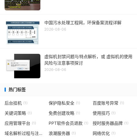
中国污水处理工程网，环保备案流程详解
2026-08-06
虚拟机封禁问题与特点解析，或 虚拟机的使用
风险与注意事项探讨
2026-08-06
热门标签
后台挂机
保护隐私安全
百度账号异常
(1)
(1)
(1)
关键词策略
免费创建攻略
使用技巧
(1)
(1)
(1)
应用管理平台
PPT软件会员退款
授时服务器品牌
(1)
(1)
(1)
域名解析过程与注意事项
浪潮服务器
网络优化
(1)
(1)
(1)