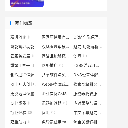
热门标签
精通PHP
国家药监局官网查询
CRM产品经理薪资范围
(1)
(1)
(1)
智能管理功能
权威管理审核
魅力 功能解析 便捷性 实时性 互动性
(1)
(1)
云服务发展
简洁且能够概括文章的主要内容
创意
(1)
(1)
(1)
重塑IT未来
网络推广
4399游戏开发者
(1)
(1)
(1)
制作过程详解
共享软件与免费使用自由度
DNS设置详解与配置步骤
(1)
(1)
(1)
网上开店创业课程
Web服务器端口
搜索引擎排名提升
(1)
(1)
(1)
更换地理位置
企业官网CMS管理系统
服务器托管服务
(1)
(1)
(1)
专业资质
迅游加速器
应对策略与调整优化推广策略
(1)
(1)
行业经验
间距
中文字幕魅力
(2)
(1)
(1)
双重助力
免登录使用Yandex
淘宝关键词排名消失原因
(1)
(1)
(1)