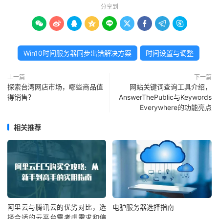
分享到









Win10时间服务器同步出错解决方案
时间设置与调整
上一篇
下一篇
探索台湾网店市场，哪些商品值
网站关键词查询工具介绍，
得销售？
AnswerThePublic与Keywords
Everywhere的功能亮点
相关推荐
阿里云与腾讯云的优劣对比，选
电驴服务器选择指南
择合适的云平台需考虑需求和偏