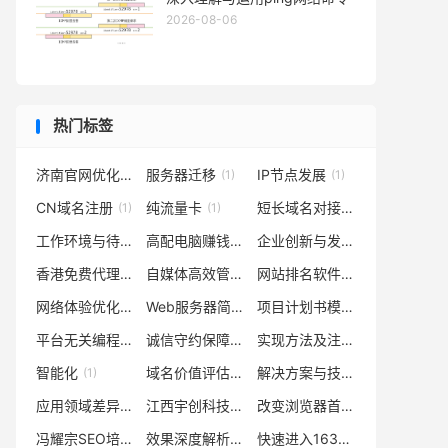
2026-08-06
热门标签
济南官网优化厂家
服务器迁移
IP节点发展
(1)
(1)
(1)
CN域名注册
纯流量卡
短长域名对接技巧
(1)
(1)
(1)
工作环境与待遇
高配电脑赚钱途径
企业创新与发展策略
(1)
(1)
(1)
香港免费代理
自媒体高效管理
网站排名软件
(1)
(1)
(1)
网络体验优化
Web服务器简介及种类
项目计划书模板
(1)
(1)
(1)
平台无关编程
诚信守约保障品质
实现方法及注意事项
(1)
(1)
(1)
智能化
域名价值评估
解决方案与技巧
(1)
(1)
(1)
应用领域差异
江西宇创科技
改变浏览器首页设置的方法或步骤
(1)
(1)
冯耀宗SEO培训效果评价
效果深度解析
快速进入163邮箱指南
(1)
(1)
(1)