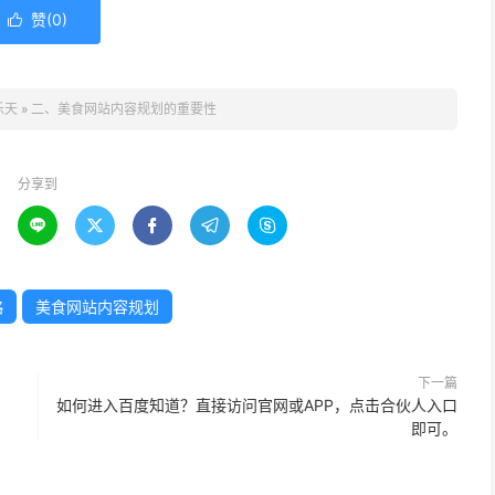
赞(
0
)

乐天
»
二、美食网站内容规划的重要性
分享到





略
美食网站内容规划
下一篇
如何进入百度知道？直接访问官网或APP，点击合伙人入口
即可。